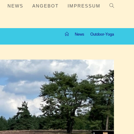
NEWS
ANGEBOT
IMPRESSUM
WEBSITE-
SUCHE
UMSCHALT
>
News
>
Outdoor-Yoga