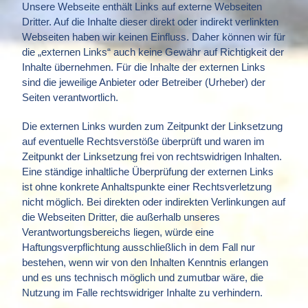
Unsere Webseite enthält Links auf externe Webseiten
Dritter. Auf die Inhalte dieser direkt oder indirekt verlinkten
Webseiten haben wir keinen Einfluss. Daher können wir für
die „externen Links“ auch keine Gewähr auf Richtigkeit der
Inhalte übernehmen. Für die Inhalte der externen Links
sind die jeweilige Anbieter oder Betreiber (Urheber) der
Seiten verantwortlich.
Die externen Links wurden zum Zeitpunkt der Linksetzung
auf eventuelle Rechtsverstöße überprüft und waren im
Zeitpunkt der Linksetzung frei von rechtswidrigen Inhalten.
Eine ständige inhaltliche Überprüfung der externen Links
ist ohne konkrete Anhaltspunkte einer Rechtsverletzung
nicht möglich. Bei direkten oder indirekten Verlinkungen auf
die Webseiten Dritter, die außerhalb unseres
Verantwortungsbereichs liegen, würde eine
Haftungsverpflichtung ausschließlich in dem Fall nur
bestehen, wenn wir von den Inhalten Kenntnis erlangen
und es uns technisch möglich und zumutbar wäre, die
Nutzung im Falle rechtswidriger Inhalte zu verhindern.