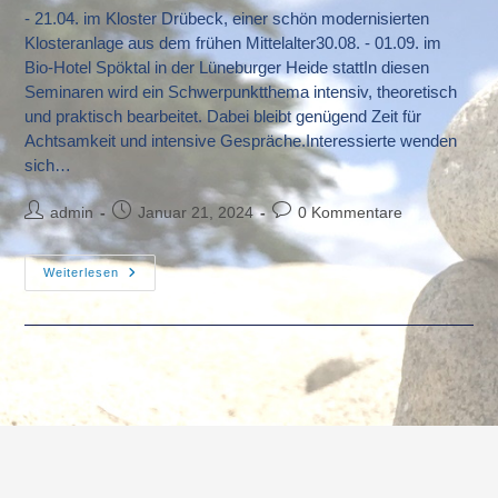
- 21.04. im Kloster Drübeck, einer schön modernisierten
Klosteranlage aus dem frühen Mittelalter30.08. - 01.09. im
Bio-Hotel Spöktal in der Lüneburger Heide stattIn diesen
Seminaren wird ein Schwerpunktthema intensiv, theoretisch
und praktisch bearbeitet. Dabei bleibt genügend Zeit für
Achtsamkeit und intensive Gespräche.Interessierte wenden
sich…
Beitrags-
Beitrag
Beitrags-
admin
Januar 21, 2024
0 Kommentare
Autor:
veröffentlicht:
Kommentare:
Yoga-
Weiterlesen
Wochenendseminare
2024