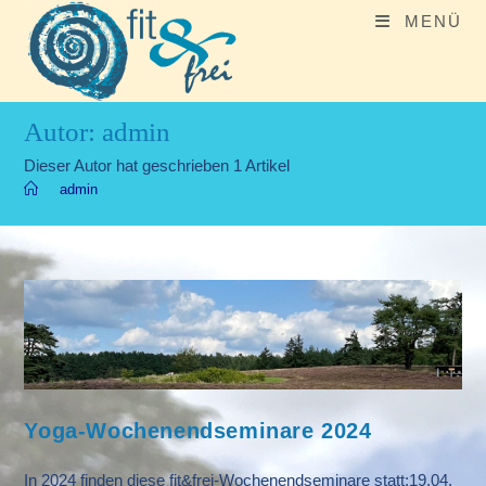
Zum
MENÜ
Inhalt
springen
Autor:
admin
Dieser Autor hat geschrieben 1 Artikel
>
admin
Yoga-Wochenendseminare 2024
In 2024 finden diese fit&frei-Wochenendseminare statt:19.04.